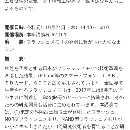
ム履修生の電気・電子情報工学専攻 森川雄介さんらに
よるものです。
開催日時:
令和元年10月24日（木）14:40～16:10
開催場所:
本学講義棟 A2-101
演 題:
フラッシュメモリの発明に繋がった大切な出
会い
概 要:
東芝を代表とする日本がフラッシュメモリの技術革新を
牽引した結果、iＰhone等のスマートフォン、ＵＳＢ、
ＳＤカード、ＳＤＤと広く応用されています。全世界で
生産されるフラッシュメモリは、2017年には6兆円のビ
ジネスに到達し、Google等のサーバーに搭載され、その
ための研究開発も活発に進められています。本講演で
は、(1)東芝の舛岡富士雄博士が発明したフラッシュ、
NOR型フラッシュメモリ、NAND型フラッシュメモリが
いかに生み出されたか、(2)研究技術者を育てることが研